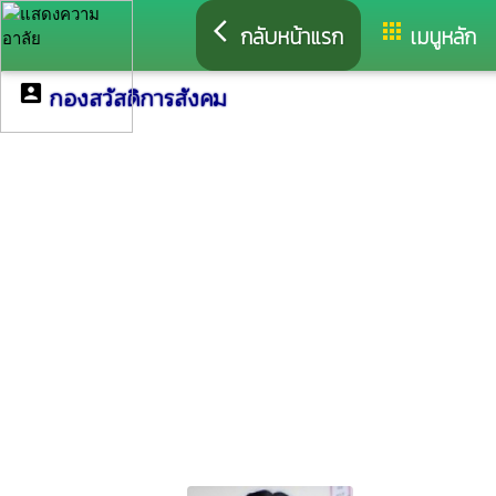
arrow_back_ios
apps
กลับหน้าแรก
เมนูหลัก
account_box
กองสวัสดิการสังคม