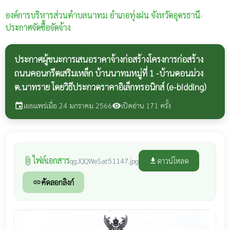
องค์การบริหารส่วนตำบลนาทม
อำเภอทุ่งฝน จังหวัดอุดรธานี
›
ประกาศจัดซื้อจัดจ้าง
ประกาศผู้ชนะการเสนอราคาจ้างก่อสร้างโครงการก่อสร้าง
ถนนคอนกรีตเสริมเหล็ก บ้านนาทมหมู่ที่ 1 -บ้านดอนม่วง
ต.นาทราย โดยวิธีประกวดราคาอิเล็กทรอนิกส์ (e-bidding)
เผยแพร่เมื่อ 24 มกราคม 2566
เปิดอ่าน 171 ครั้ง
event
visibility
ไฟล์เอกสาร
attach_file
ดาวน์โหลด
qgJQQWeSat51147.jpg
file_download
คัดลอกลิงก์
link