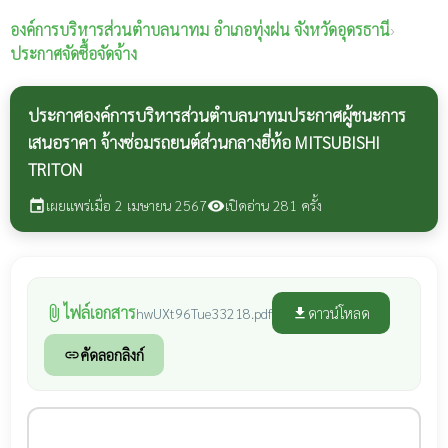
องค์การบริหารส่วนตำบลนาทม
อำเภอทุ่งฝน จังหวัดอุดรธานี
›
ประกาศจัดซื้อจัดจ้าง
ประกาศองค์การบริหารส่วนตำบลนาทมประกาศผู้ชนะการ
เสนอราคา จ้างซ่อมรถยนต์ส่วนกลางยี่ห้อ MITSUBISHI
TRITON
เผยแพร่เมื่อ 2 เมษายน 2567
เปิดอ่าน 281 ครั้ง
event
visibility
ไฟล์เอกสาร
attach_file
ดาวน์โหลด
hwUXt96Tue33218.pdf
file_download
คัดลอกลิงก์
link